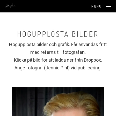
Skip
MENU
to
main
content
HÖGUPPLÖSTA BILDER
Högupplösta bilder och grafik. Får användas fritt
med referns till fotografen.
Klicka på bild för att ladda ner från Dropbox.
Ange fotograf (Jennie Pihl) vid publicering.