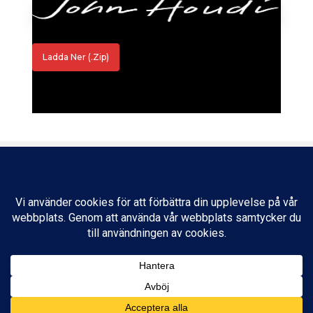
Ladda Ner (.zip)
vimeo
linkedin
youtube
tiktok
© 2026 John Houdi - MagiComedy.