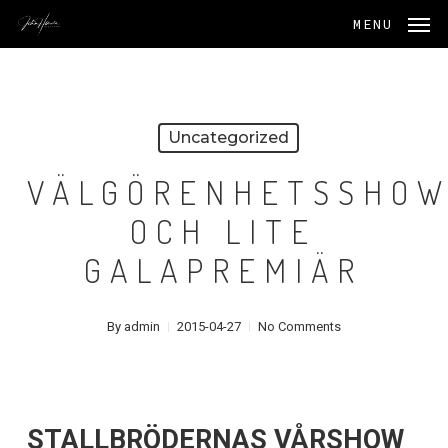
Skip
MENU
to
main
content
Uncategorized
VÄLGÖRENHETSSHO
OCH LITE
GALAPREMIÄR
By
admin
2015-04-27
No Comments
STALLBRÖDERNAS VÅRSHOW