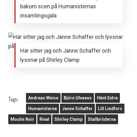
bakom scen på Humanisternas
insamlingsgala
Här sitter jag och Janne Schaffer och
lyssnar på Shirley Clamp
Andreas Weise
Björn Ulvaeus
Hänt Extra
Tags:
Humanisterna
Janne Schaffer
Lill Lindfors
Moulin Noir
Rival
Shirley Clamp
Stallbröderna