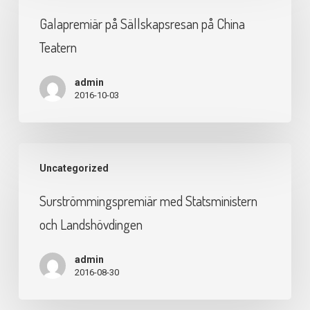
Sällskapsresan
Galapremiär på Sällskapsresan på China
på
Teatern
China
Teatern
admin
2016-10-03
Surströmmingspremiär
Uncategorized
med
Statsministern
Surströmmingspremiär med Statsministern
och
och Landshövdingen
Landshövdingen
admin
2016-08-30