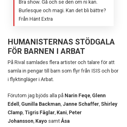
Bra show. Gå och se den om ni kan.
Burlesque och magi. Kan det bli bättre?
Från Hänt Extra
HUMANISTERNAS STÖDGALA
FÖR BARNEN I ARBAT
På Rival samlades flera artister och talare för att
samla in pengar till barn som flyr från ISIS och bor
i flyktingläger i Arbat.
Förutom jag bjöds alla på
Narin Feqe
,
Glenn
Edell
,
Gunilla Backman
,
Janne Schaffer
,
Shirley
Clamp
,
Tigris Fåglar
,
Kani
,
Peter
Johansson
,
Kayo
samt
Åsa