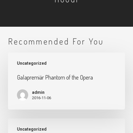
Recommended For You
Galapremiär
Uncategorized
Phantom
of
Galapremiär Phantom of the Opera
the
Opera
admin
2016-11-06
Galapremiär
Uncategorized
på